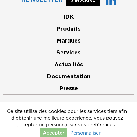
NEWSLETTER
S’INSCRIRE
IDK
Produits
Marques
Services
Actualités
Documentation
Presse
©2026
IDK
Ce site utilise des cookies pour les services tiers afin
Mentions légales
d'obtenir une meilleure expérience, vous pouvez
Crédits
Politique de protection des données personnelles
accepter ou personnaliser vos préférences :
Gérer les cookies
Personnaliser
Accepter
Contact