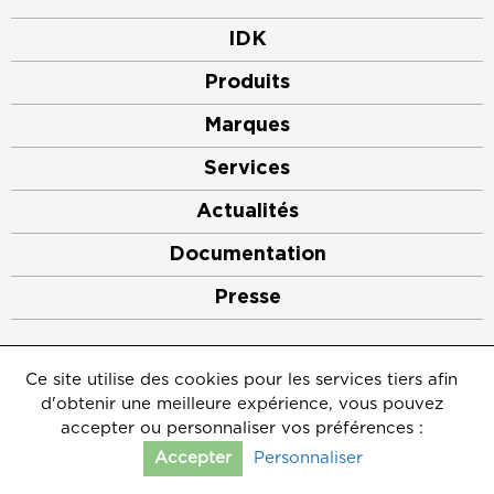
IDK
Produits
Marques
Services
Actualités
Documentation
Presse
©2026
IDK
Ce site utilise des cookies pour les services tiers afin
Mentions légales
d'obtenir une meilleure expérience, vous pouvez
Crédits
Politique de protection des données personnelles
accepter ou personnaliser vos préférences :
Gérer les cookies
Personnaliser
Accepter
Contact
Afficher le comparateur