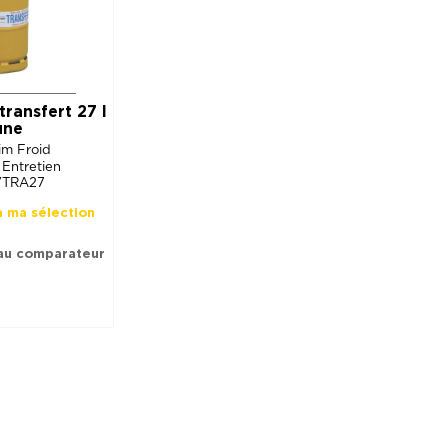
transfert 27 l
une
im Froid
 Entretien
17TRA27
à ma sélection
au comparateur