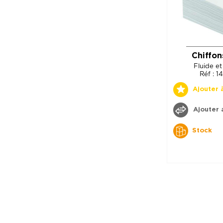
Chiffon
Fluide et
Réf : 
Ajouter 
Ajouter 
Stock