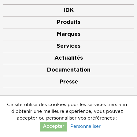
IDK
Produits
Marques
Services
Actualités
Documentation
Presse
©2026
IDK
Ce site utilise des cookies pour les services tiers afin
Mentions légales
d'obtenir une meilleure expérience, vous pouvez
Crédits
Politique de protection des données personnelles
accepter ou personnaliser vos préférences :
Gérer les cookies
Personnaliser
Accepter
Contact
Afficher le comparateur