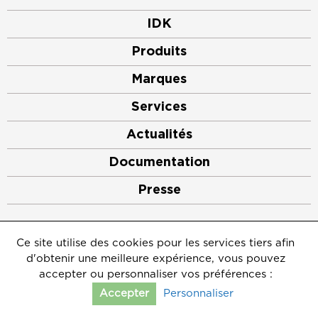
IDK
Produits
Marques
Services
Actualités
Documentation
Presse
©2026
IDK
Ce site utilise des cookies pour les services tiers afin
Mentions légales
d'obtenir une meilleure expérience, vous pouvez
Crédits
Politique de protection des données personnelles
accepter ou personnaliser vos préférences :
Gérer les cookies
Personnaliser
Accepter
Contact
Afficher le comparateur