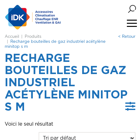
Accueil
Produits
< Retour
Recharge bouteilles de gaz industriel acétylène
minitop s m
RECHARGE
BOUTEILLES DE GAZ
INDUSTRIEL
ACÉTYLÈNE MINITOP
S M
Voici le seul résultat