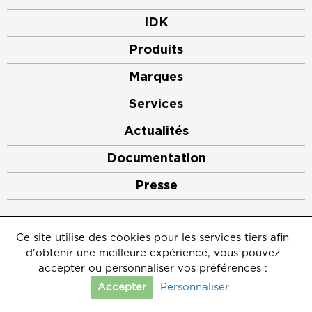
IDK
Produits
Marques
Services
Actualités
Documentation
Presse
©2026
IDK
Ce site utilise des cookies pour les services tiers afin
Mentions légales
d'obtenir une meilleure expérience, vous pouvez
Crédits
Politique de protection des données personnelles
accepter ou personnaliser vos préférences :
Gérer les cookies
Personnaliser
Accepter
Contact
Afficher le comparateur